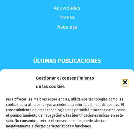
Actividades
Prensa
Asóciate
ÚLTIMAS PUBLICACIONES
VI JORNADA POR LA ENDOMETRIOSIS DE
Gestionar el consentimiento
ARAGÓN
de las cookies
Para ofrecer las mejores experiencias, utilizamos tecnologías como las
Autocuidado a través de la creatividad: nuevo
cookies para almacenar y/o acceder a la información del dispositivo. El
consentimiento de estas tecnologías nos permitirá procesar datos como
taller
el comportamiento de navegación o las identificaciones únicas en este
sitio. No consentir o retirar el consentimiento, puede afectar
negativamente a ciertas características y funciones.
Taller de autoconciencia a través del